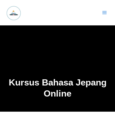
Lewati
Main
ke
Men
konten
Kursus Bahasa Jepang
Online